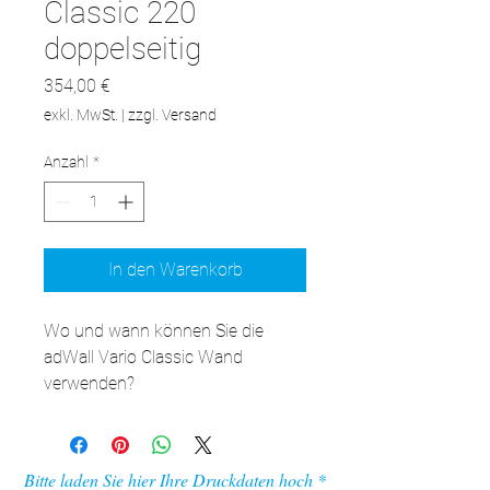
Classic 220
doppelseitig
Preis
354,00 €
exkl. MwSt.
|
zzgl. Versand
Anzahl
*
In den Warenkorb
Wo und wann können Sie die 
adWall Vario Classic Wand 
verwenden?

Logo-Wände dieses Typs sind 
vielseitige Produkte. Sie finden bei 
vielen verschiedenen 
Bitte laden Sie hier Ihre Druckdaten hoch
Werbeaktionen Verwendung und 