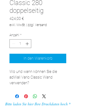
Classic 280
doppelseitig
Preis
424,00 €
exkl. MwSt.
|
zzgl. Versand
Anzahl
*
In den Warenkorb
Wo und wann können Sie die 
adWall Vario Classic Wand 
verwenden?

Logo-Wände dieses Typs sind 
vielseitige Produkte. Sie finden bei 
vielen verschiedenen 
Bitte laden Sie hier Ihre Druckdaten hoch
Werbeaktionen Verwendung und 