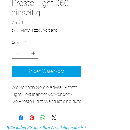
Presto Light 060
einseitig
Preis
76,00 €
exkl. MwSt.
|
zzgl. Versand
Anzahl
*
In den Warenkorb
Wo können Sie die adWall Presto 
Light Textilbanner verwenden?

Die Presto Light Wand ist eine gute 
Alternative zu klassischen Rollups, 
kann aber auch problemlos mit 
anderen Ausstellungssystemen 
Bitte laden Sie hier Ihre Druckdaten hoch
konkurrieren und findet viele 