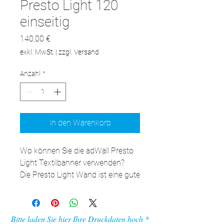
Presto Light 120
einseitig
Preis
140,00 €
exkl. MwSt.
|
zzgl. Versand
Anzahl
*
In den Warenkorb
Wo können Sie die adWall Presto 
Light Textilbanner verwenden?

Die Presto Light Wand ist eine gute 
Alternative zu klassischen Rollups, 
kann aber auch problemlos mit 
anderen Ausstellungssystemen 
Bitte laden Sie hier Ihre Druckdaten hoch
konkurrieren und findet viele 