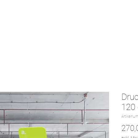
Start
Textil-Katalog
Projekte
Kontak
Druc
120 
Artikelnu
270,