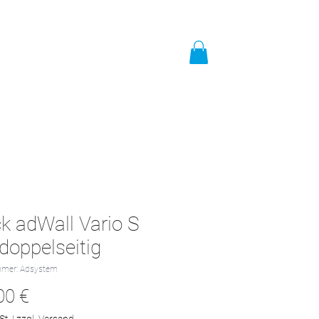
t
Impressum
Mehr
k adWall Vario S
doppelseitig
mmer: Adsystem
Preis
00 €