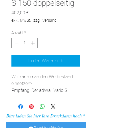
S 150 doppelseitig
Preis
402,00 €
exkl. MwSt.
|
zzgl. Versand
Anzahl
*
In den Warenkorb
Wo kann man den Werbestand 
einsetzen?

Empfang: Der adWall Vario S 
macht einen attraktiven und 
professionellen ersten Eindruck 
und begrüßt Kunden und Gäste.

Bitte laden Sie hier Ihre Druckdaten hoch
Flur: Der Schlangenstand eignet 
sich perfekt für Korridore, wo er die 
Datei hochladen