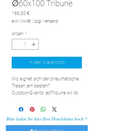
∅60x100 Tribune
Preis
166,00 €
exkl. MwSt.
|
zzgl. Versand
Anzahl
*
In den Warenkorb
Wo eignet sich der pneumatische 
Tresen am besten?

Outdoor-Events: adTribune Air ist 
eine ausgezeichnete Lösung für 
Outdoor-Events, bei denen die 
Haltbarkeit entscheidend ist. Die 
Bitte laden Sie hier Ihre Druckdaten hoch
aufblasbare Konstruktion und die 
Wetterbeständigkeit garantieren 
Datei hochladen